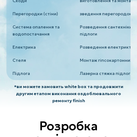
Сходи
виготовлення та монтаж 
Перегородки (стіни)
зведення перегородок за
Система опалення та
Розведення сантехніки, к
водопостачання
підлоги
Електрика
Розведення електриктрич
Стеля
Монтаж гіпсокартонних к
Підлога
Лазерна стяжка підлоги
*ви можете замовить white box та продовжити
другим етапом виконання оздоблювального
ремонту finish
Розробка